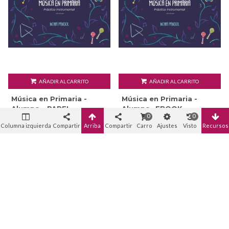
AÑADIR AL CARRITO
AÑADIR AL CARRITO
Música en Primaria -
Música en Primaria -
Alumno - PAPEL
Alumno -EBOOK
0
0
11,90 €
9,00 €
Columna izquierda
Compartir
Arriba
Compartir
Carro
Ajustes
Visto
Recursos